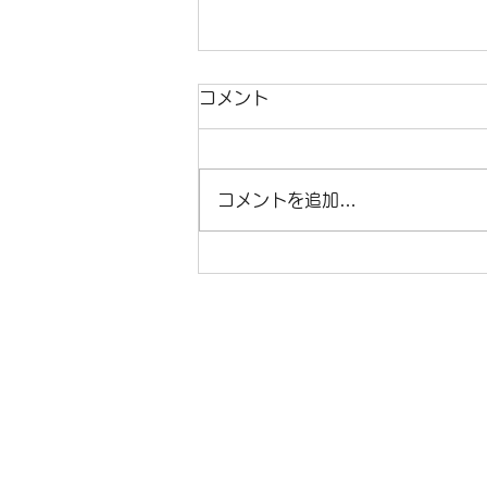
コメント
コメントを追加…
ほんとうのおはなし、そこに
ある喜び / Joy in a Tale
That Tells the Truth