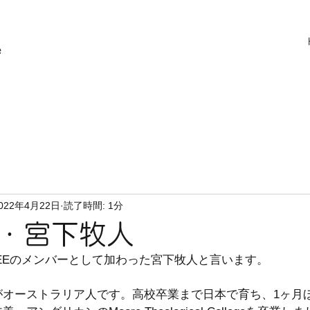
e
022年4月22日
読了時間: 1分
・宮下牧人
EEのメンバーとして加わった宮下牧人と言います。
がオーストラリア人です。高校卒業まで日本で育ち、1ヶ月