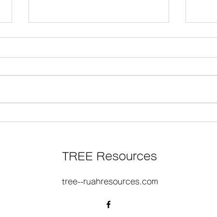
そのと たれまくと じゅうじ
『見
か
版決
TREE Resources
大阪
tree--ruahresources.com