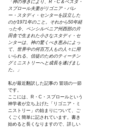
「神の導きにより、R・C＆ベスタ・
スプロール夫妻がリゴニア・バレ
ー・スタディ・センターを設立した
のが1971年のこと。それから50年経
った今、ペンシルベニア州西部の片
田舎で生まれた小さなスタディ・セ
ンターは、神の驚くべき恵みによっ
て、世界中の何百万人もの人々に用
いられる、信徒のためのティーチン
グミニストリーへと成長を遂げまし
た。」  
私が最近翻訳した記事の 冒頭の一節
です。  
ここには、R・C・スプロールという
神学者が立ち上げた「リゴニア・ミ
ニストリー」の始まりについて、ご
くごく簡単に記されています。書き
始めると長くなりますので、詳しい