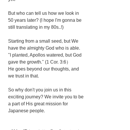
But who can tell us how we look in 
50 years later? (I hope I'm gonna be 
still translating in my 80s..!)
Starting from a small seed, but We 
have the almighty God who is able.
"I planted, Apollos watered, but God 
gave the growth." (1 Cor. 3:6）
He goes beyond our thoughts, and 
we trust in that. 
So why don't you join us in this 
exciting journey? We invite you to be 
a part of His great mission for 
Japanese people.