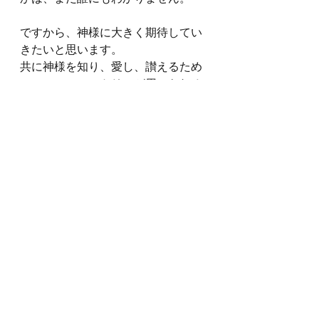
ですから、神様に大きく期待してい
きたいと思います。
共に神様を知り、愛し、讃えるため
に、このミニストリーが用いられる
ように、ぜひお祈りください。
R. C. スプロール 「信仰というレー
ス」楠　望訳　無料ダウンロードは
こちら
https://www.ligonier.org/posts/race-of-
faith