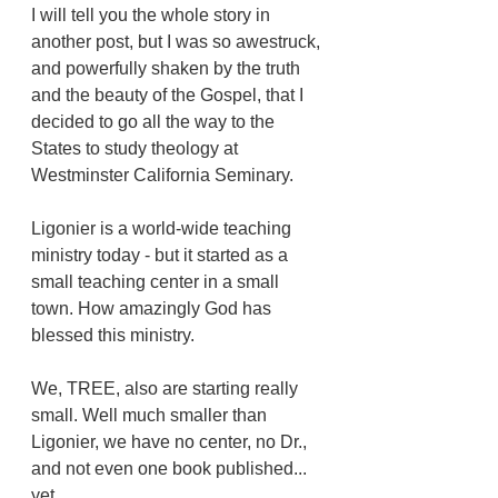
I will tell you the whole story in 
another post, but I was so awestruck, 
and powerfully shaken by the truth 
and the beauty of the Gospel, that I 
decided to go all the way to the 
States to study theology at 
Westminster California Seminary. 
Ligonier is a world-wide teaching 
ministry today - but it started as a 
small teaching center in a small 
town. How amazingly God has 
blessed this ministry. 
We, TREE, also are starting really 
small. Well much smaller than 
Ligonier, we have no center, no Dr., 
and not even one book published... 
yet. 