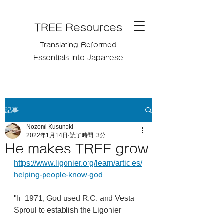
TREE Resources
Translating Reformed
Essentials into Japanese
記事
Nozomi Kusunoki
2022年1月14日
読了時間: 3分
He makes TREE grow
https://www.ligonier.org/learn/articles/
helping-people-know-god
"
In 1971, God used R.C. and Vesta 
Sproul to establish the Ligonier 