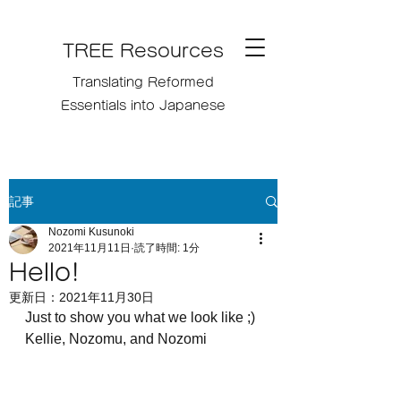
TREE Resources
Translating Reformed
Essentials into Japanese
記事
Nozomi Kusunoki
2021年11月11日
読了時間: 1分
Hello!
更新日：
2021年11月30日
Just to show you what we look like ;)
Kellie, Nozomu, and Nozomi 